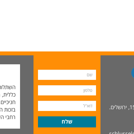
השתלות 
כללית, ר
חניכיים
בזכות ה
רחבי הע
schlusse