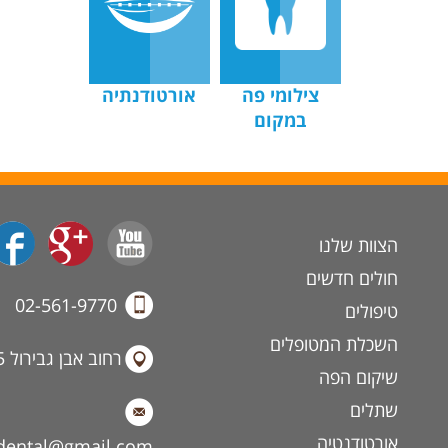
צילומי פה
אורטודנתיה
במקום
הצוות שלנו
חולים חדשים
02-561-9770
טיפולים
השכלת המטופלים
רחוב אבן גבירול 15, ירושלים.
שיקום הפה
שתלים
אורטודנטיה
ldental@gmail.com