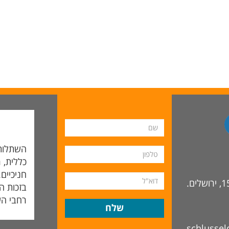
השתלות 
כללית, ר
חניכיים
בזכות ה
רחבי הע
schlusse