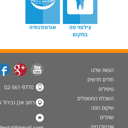
צילומי פה
אורטודנתיה
במקום
הצוות שלנו
חולים חדשים
02-561-9770
טיפולים
השכלת המטופלים
רחוב אבן גבירול 15, ירושלים.
שיקום הפה
שתלים
אורטודנטיה
ldental@gmail.com