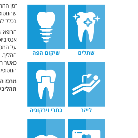
שהמטופל
בכלל לאחר
הרופא ע
אנטיביוט
שתלים
שיקום הפה
ההליך. 
כאשר הט
המטופלי
מרכז הש
תהליכי ה- LANAP 
לייזר
כתרי זירקוניה