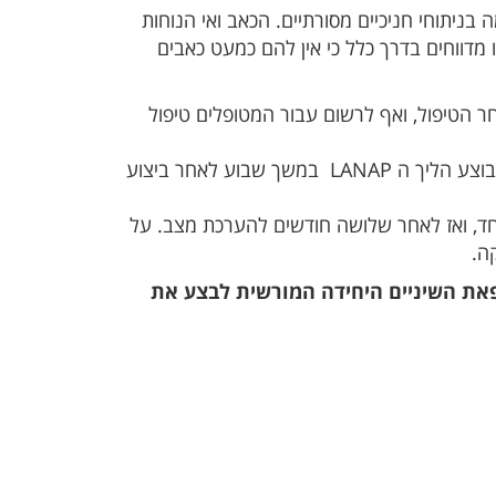
ומת זמן ההחלמה בניתוחי חניכיים מסורתיים. הכאב ואי הנוחות
מדווחים בדרך כלל כי אין להם כמעט כאבים
ר הטיפול, ואף לרשום עבור המטופלים טיפול
על המטופל להימנע מצחצוח שיניים או שימוש בחוט דנטלי בצד הפה בו בוצע הליך ה LANAP במשך שבוע לאחר ביצוע
ד, ואז לאחר שלושה חודשים להערכת מצב. על
ה.
מרפאת השיניים היחידה המורשית לבצע את